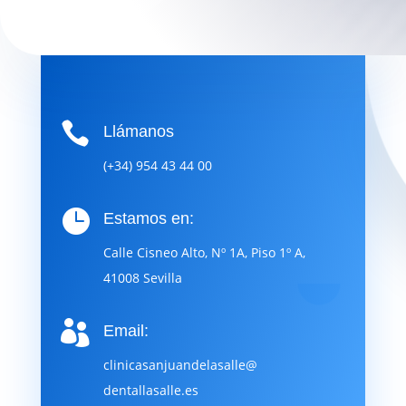

Llámanos
(+34) 954 43 44 00

Estamos en:
Calle Cisneo Alto, Nº 1A, Piso 1º A,
41008 Sevilla

Email:
clinicasanjuandelasalle@
dentallasalle.es